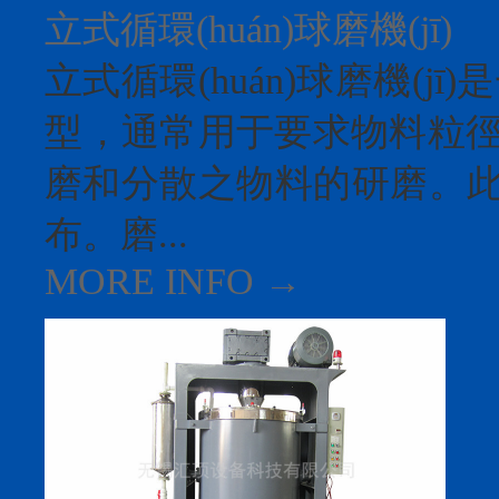
立式循環(huán)球磨機(jī)
立式循環(huán)球磨機(jī
型，通常用于要求物料粒徑達(d
磨和分散之物料的研磨。此機
布。磨...
MORE INFO →