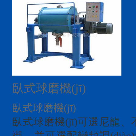
臥式球磨機(jī)
臥式球磨機(jī)
臥式球磨機(jī)可選尼龍
襯。并可選配變頻調(diào)速結