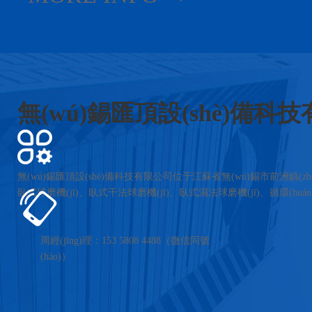
無(wú)錫匯頂設(shè)備科
無(wú)錫匯頂設(shè)備科技有限公司位于江蘇省無(wú)錫市前洲鎮(zhèn)，
臥式球磨機(jī)、臥式干法球磨機(jī)、臥式濕法球磨機(jī)、循環(huán)球
周經(jīng)理：153 5808 4488（微信同號
(hào)）