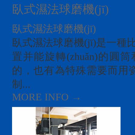
臥式濕法球磨機(jī)
臥式濕法球磨機(jī)
臥式濕法球磨機(jī)是一種比較
置并能旋轉(zhuǎn)的
的，也有為特殊需要而用瓷、
制...
MORE INFO →