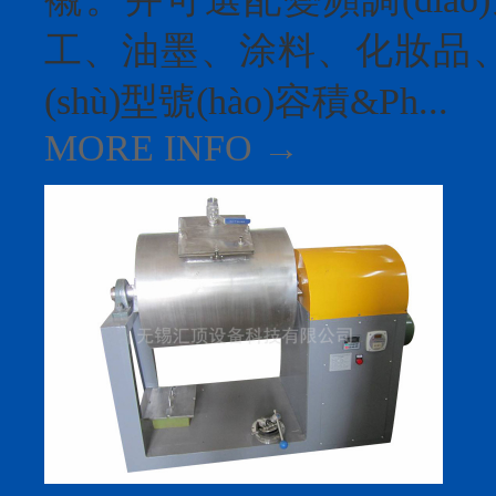
工、油墨、涂料、化妝品
(shù)型號(hào)容積&Ph...
MORE INFO →