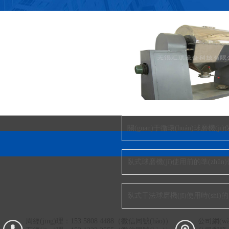
周經(jīng)理：153 5808 4488（微信同號(hào)）
公司網(wǎn