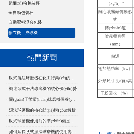
超細(xì)粉包裝秤
（kg/h）*
離心噴霧頭傳動形
全自動包裝秤
式
自動配料混合包裝
轉(zhuǎn)速
糖衣機、成球機
噴霧盤直徑
（mm）
熱門新聞
熱源
電加熱功率（kw）
· 臥式濕法球磨機在化工行業(yè)的應(yīng)用
外形尺寸長×寬×高
· 概述臥式干法球磨機的核心優(yōu)勢
干粉回收 （%）
· 關(guān)于循環(huán)球磨機保養(yǎng)要點詳解
· 濕法球磨機的核心結(jié)構(gòu)解析
· 臥式球磨機使用前的準(zhǔn)備是怎樣的？
· 如何延長臥式濕法球磨機的使用壽命？