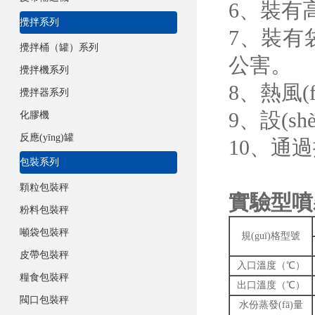
6、裝有高
攪拌系列
7、
攪拌桶（罐）系列
公害。
攪拌機系列
8、
攪拌器系列
9、設(
化膠機
反應(yīng)罐
10、通
包裝系列
顆粒包裝秤
實驗型噴霧
粉料包裝秤
噸袋包裝秤
規(guī)格型號
皮帶包裝秤
入口溫度（℃）
糧食包裝秤
出口溫度（℃）
閥口包裝秤
水份蒸發(fā)量