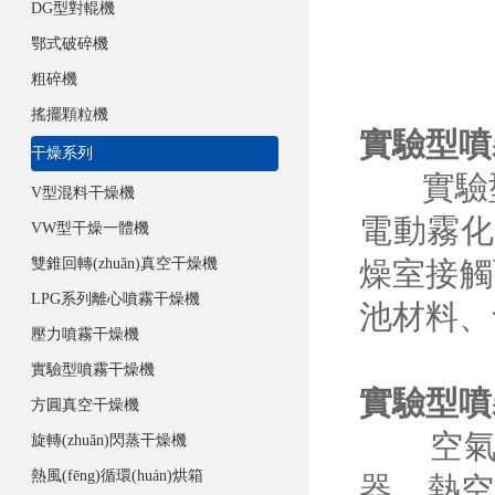
DG型對輥機
鄂式破碎機
粗碎機
搖擺顆粒機
實驗型噴
干燥系列
實驗型噴
V型混料干燥機
電動霧化
VW型干燥一體機
雙錐回轉(zhuǎn)真空干燥機
燥室接觸而
LPG系列離心噴霧干燥機
池材料
壓力噴霧干燥機
實驗型噴霧干燥機
實驗型噴
方圓真空干燥機
空氣經(j
旋轉(zhuǎn)閃蒸干燥機
熱風(fēng)循環(huán)烘箱
器