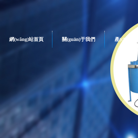
網(wǎng)站首頁
關(guān)于我們
產(chǎn)
干燥系列
產(chǎn)品系列
臥式球磨機
臥式干法球磨機
臥式濕法球磨機
循環(huán)球磨機
立式循環(huán)球磨機