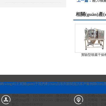
上一篇：
壓力噴
相關(guān)產(
實驗型噴霧干燥
網(wǎng)站主頁
關(guān)于我們
產(chǎn)品系列
新聞資訊
客戶案例
聯(lián
周經(jīng)理：153 5808 4488（微信同號）
公司網(wǎng)址
石經(jīng)理：153 1223 2555（微信同號）
公司郵箱：90993
劉工：0510-83309939
公司地址：江蘇