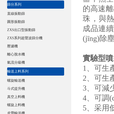
篩分系列
的高速離心
直線振動篩
珠，與熱
圓形振動篩
成品連續
ZXS出口型振動篩
(jīng)除
ZXS系列超聲波篩分機
壓濾機
離心脫水機
實驗型噴
氣流分級機
1、可生
輸送上料系列
2、可生
螺旋輸送機
3、
斗式提升機
4、
真空上料機
螺旋上料機
5
皮帶輸送機