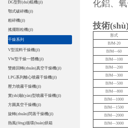
化鋁、氧化
DG型對(duì)輥機(jī)
鄂式破碎機(jī)
粗碎機(jī)
技術(shù
搖擺顆粒機(jī)
形式
干燥系列
BJM-20
V型混料干燥機(jī)
BJM—60
VW型干燥一體機(jī)
BJM—100
BJM—200
雙錐回轉(zhuǎn)真空干燥機(jī)
BJM—300
LPG系列離心噴霧干燥機(jī)
BJM—500
壓力噴霧干燥機(jī)
BJM—800
實(shí)驗(yàn)型噴霧干燥機(jī)
BJM—1000
方圓真空干燥機(jī)
BJM—1500
旋轉(zhuǎn)閃蒸干燥機(jī)
BJM—2000
熱風(fēng)循環(huán)烘箱
BJM—3000