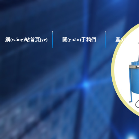
網(wǎng)站首頁(yè)
關(guān)于我們
產(chǎn)
其它球磨系列
產(chǎn)品系列
臥式球磨機(jī)
發(fā)
臥式干法球磨機(jī)
臥式濕法球磨機(jī)
循環(huán)球磨機(jī)
立式循環(huán)球磨機(jī)