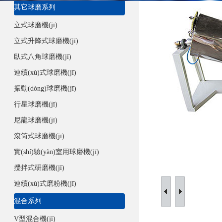
其它球磨系列
立式球磨機(jī)
立式升降式球磨機(jī)
臥式八角球磨機(jī)
連續(xù)式球磨機(jī)
振動(dòng)球磨機(jī)
行星球磨機(jī)
尼龍球磨機(jī)
滾筒式球磨機(jī)
實(shí)驗(yàn)室用球磨機(jī)
攪拌式研磨機(jī)
連續(xù)式磨粉機(jī)
混合系列
V型混合機(jī)