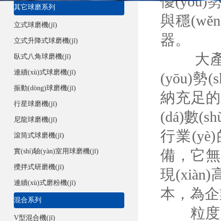
優(yōu)勢
其它球磨系列
與穩(wě
立式球磨機(jī)
器。
立式升降式球磨機(jī)
大產(ch
臥式八角球磨機(jī)
連續(xù)式球磨機(jī)
(yōu)勢(
振動(dòng)球磨機(jī)
納充足的研磨
行星球磨機(jī)
(dá)數(
尼龍球磨機(jī)
行業(yè)
滾筒式球磨機(jī)
備，它無(w
實(shí)驗(yàn)室用球磨機(jī)
攪拌式研磨機(jī)
現(xià
連續(xù)式磨粉機(jī)
本，
混合系列
粒度精準(z
V型混合機(jī)