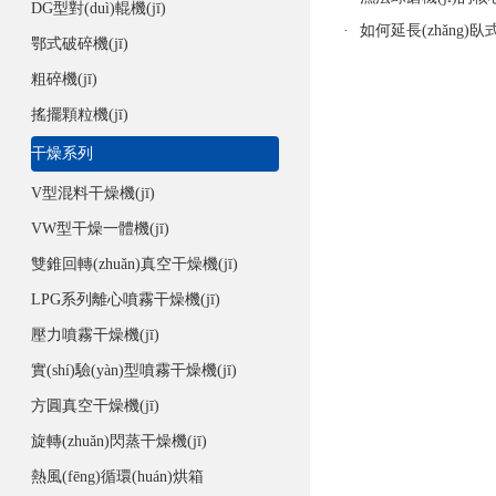
DG型對(duì)輥機(jī)
·
如何延長(zhǎng)
鄂式破碎機(jī)
粗碎機(jī)
搖擺顆粒機(jī)
干燥系列
V型混料干燥機(jī)
VW型干燥一體機(jī)
雙錐回轉(zhuǎn)真空干燥機(jī)
LPG系列離心噴霧干燥機(jī)
壓力噴霧干燥機(jī)
實(shí)驗(yàn)型噴霧干燥機(jī)
方圓真空干燥機(jī)
旋轉(zhuǎn)閃蒸干燥機(jī)
熱風(fēng)循環(huán)烘箱