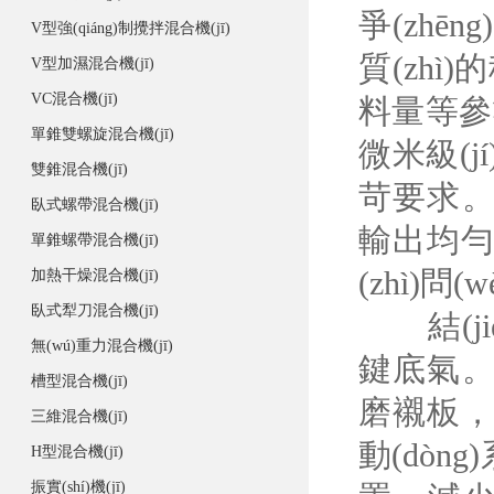
爭(zhēng
V型強(qiáng)制攪拌混合機(jī)
質(zhì)的
V型加濕混合機(jī)
VC混合機(jī)
料量等參數
單錐雙螺旋混合機(jī)
微米級(jí
雙錐混合機(jī)
苛要求
臥式螺帶混合機(jī)
輸出均勻一
單錐螺帶混合機(jī)
(zhì)問(
加熱干燥混合機(jī)
臥式犁刀混合機(jī)
結(jié)
無(wú)重力混合機(jī)
鍵底氣
槽型混合機(jī)
磨襯板，可
三維混合機(jī)
動(dòng
H型混合機(jī)
振實(shí)機(jī)