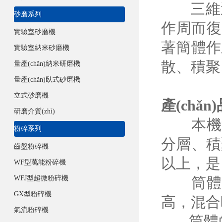
三維運動
砂磨系列
作周而復始
實驗室砂磨機
著簡體作三
實驗室納米砂磨機
散
量產(chǎn)納米研磨機
量產(chǎn)臥式砂磨機
立式砂磨機
產(chǎn
研磨介質(zhì)
本機混合
粉碎系列
分層、積聚
齒盤粉碎機
以上
WF型萬能粉碎機
WFJ型超微粉碎機
筒體裝料率
GX型粉碎機
高，
氣流粉碎機
筒體的各處