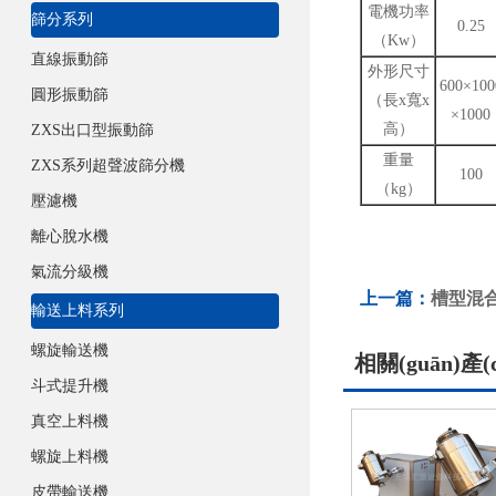
電機功率
篩分系列
0.25
（Kw）
直線振動篩
外形尺寸
600×100
圓形振動篩
（長x寬x
×1000
高）
ZXS出口型振動篩
重量
ZXS系列超聲波篩分機
100
（kg）
壓濾機
離心脫水機
氣流分級機
上一篇：
槽型混
輸送上料系列
螺旋輸送機
相關(guān)產(
斗式提升機
真空上料機
螺旋上料機
皮帶輸送機