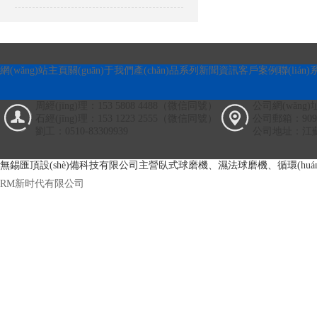
網(wǎng)站主頁
關(guān)于我們
產(chǎn)品系列
新聞資訊
客戶案例
聯(lián
周經(jīng)理：153 5808 4488（微信同號）
公司網(wǎng)址
石經(jīng)理：153 1223 2555（微信同號）
公司郵箱：90993
劉工：0510-83309939
公司地址：江蘇
無錫匯頂設(shè)備科技有限公司主營臥式球磨機、濕法球磨機、循環(h
RM新时代有限公司