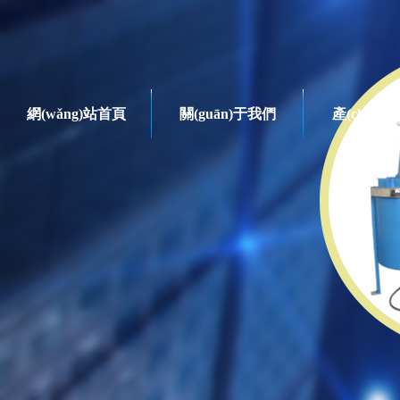
網(wǎng)站首頁
關(guān)于我們
產(chǎn)
混合系列
產(chǎn)品系列
臥式球磨機
臥式干法球磨機
臥式濕法球磨機
循環(huán)球磨機
立式循環(huán)球磨機