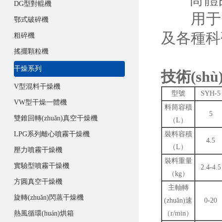
DG型對輥機
用于制藥
鄂式破碎機
及各種科
粗碎機
搖擺顆粒機
干燥系列
技術(shù
V型混料干燥機
型號
SYH-5
VW型干燥一體機
料筒容積
5
雙錐回轉(zhuǎn)真空干燥機
（L）
LPG系列離心噴霧干燥機
裝料容積
4.5
（L）
壓力噴霧干燥機
裝料重量
實驗型噴霧干燥機
2.4-4.5
（kg）
方圓真空干燥機
主軸轉
旋轉(zhuǎn)閃蒸干燥機
(zhuǎn)速
0-20
熱風循環(huán)烘箱
（r/min）