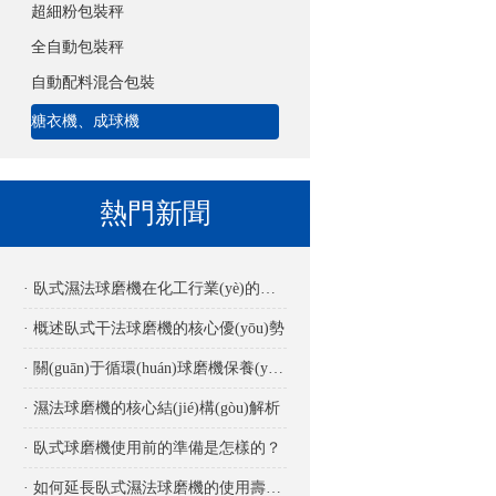
超細粉包裝秤
全自動包裝秤
自動配料混合包裝
糖衣機、成球機
熱門新聞
· 臥式濕法球磨機在化工行業(yè)的應(yīng)用
· 概述臥式干法球磨機的核心優(yōu)勢
· 關(guān)于循環(huán)球磨機保養(yǎng)要點詳解
· 濕法球磨機的核心結(jié)構(gòu)解析
· 臥式球磨機使用前的準備是怎樣的？
· 如何延長臥式濕法球磨機的使用壽命？