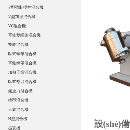
V型強制攪拌混合機
V型加濕混合機
VC混合機
單錐雙螺旋混合機
雙錐混合機
臥式螺帶混合機
單錐螺帶混合機
加熱干燥混合機
臥式犁刀混合機
無重力混合機
槽型混合機
三維混合機
H型混合機
設(shè
振實機