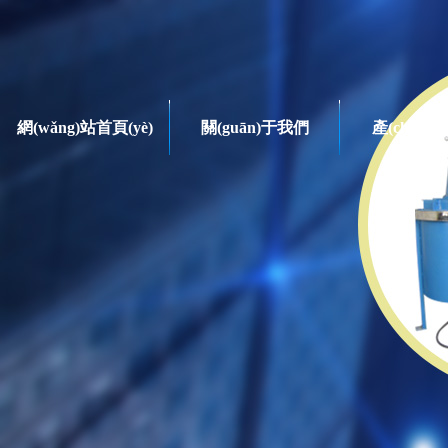
網(wǎng)站首頁(yè)
關(guān)于我們
產(chǎn)
輸送上料系列
產(chǎn)品系列
臥式球磨機(jī)
臥式干法球磨機(jī)
臥式濕法球磨機(jī)
循環(huán)球磨機(jī)
立式循環(huán)球磨機(jī)