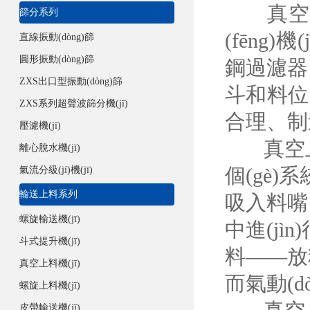
真空上料機
篩分系列
(fēng)
直線振動(dòng)篩
圓形振動(dòng)篩
鋼過濾器）
ZXS出口型振動(dòng)篩
斗和料位自動
ZXS系列超聲波篩分機(jī)
合理、制造
壓濾機(jī)
真空上料機
離心脫水機(jī)
個(gè)
氣流分級(jí)機(jī)
輸送上料系列
吸入料嘴，
螺旋輸送機(jī)
中進(jìn
斗式提升機(jī)
料——放料
真空上料機(jī)
而氣動(dò
螺旋上料機(jī)
皮帶輸送機(jī)