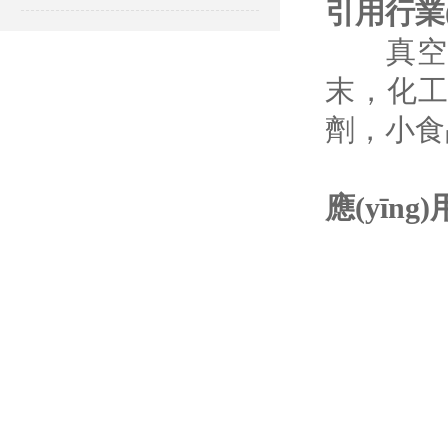
引用行業(
真空輸
末，
劑，小食
應(yīng