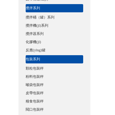
攪拌系列
攪拌桶（罐）系列
攪拌機(jī)系列
攪拌器系列
化膠機(jī)
反應(yīng)罐
包裝系列
顆粒包裝秤
粉料包裝秤
噸袋包裝秤
皮帶包裝秤
糧食包裝秤
閥口包裝秤