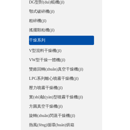
DG型對(duì)輥機(jī)
鄂式破碎機(jī)
粗碎機(jī)
搖擺顆粒機(jī)
干燥系列
V型混料干燥機(jī)
VW型干燥一體機(jī)
雙錐回轉(zhuǎn)真空干燥機(jī)
LPG系列離心噴霧干燥機(jī)
壓力噴霧干燥機(jī)
實(shí)驗(yàn)型噴霧干燥機(jī)
方圓真空干燥機(jī)
旋轉(zhuǎn)閃蒸干燥機(jī)
熱風(fēng)循環(huán)烘箱