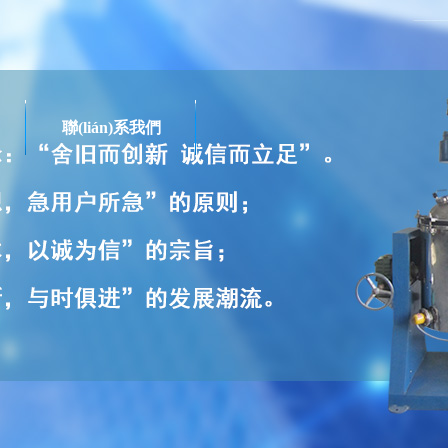
153 5808 4488
153 1223 2555
聯(lián)系我們
您所在的位置：
首頁(yè)
>
產(chǎn)品系列
>
其它球磨系列
jī)
次數(shù)：14404 次