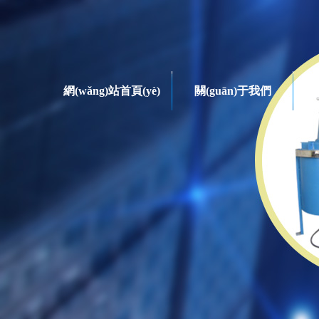
網(wǎng)站首頁(yè)
關(guān)于我們
其它
產(chǎn)品系列
臥式球磨機(jī)
臥式干法球磨機(jī)
臥式濕法球磨機(jī)
循環(huán)球磨機(jī)
立式循環(huán)球磨機(jī)