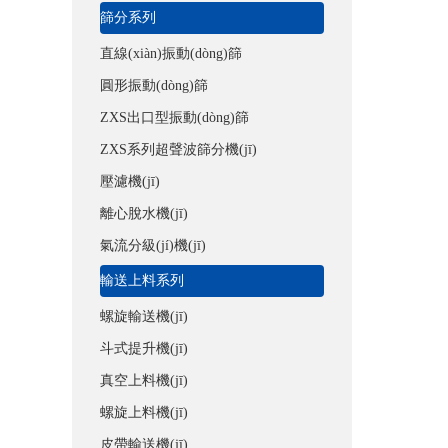
篩分系列
直線(xiàn)振動(dòng)篩
圓形振動(dòng)篩
ZXS出口型振動(dòng)篩
ZXS系列超聲波篩分機(jī)
壓濾機(jī)
離心脫水機(jī)
氣流分級(jí)機(jī)
輸送上料系列
螺旋輸送機(jī)
斗式提升機(jī)
真空上料機(jī)
螺旋上料機(jī)
皮帶輸送機(jī)