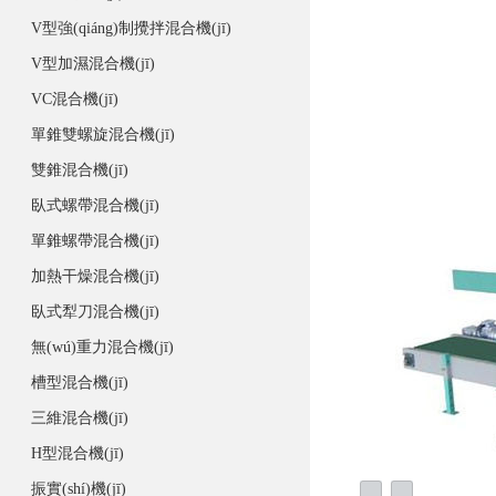
V型強(qiáng)制攪拌混合機(jī)
V型加濕混合機(jī)
VC混合機(jī)
單錐雙螺旋混合機(jī)
雙錐混合機(jī)
臥式螺帶混合機(jī)
單錐螺帶混合機(jī)
加熱干燥混合機(jī)
臥式犁刀混合機(jī)
無(wú)重力混合機(jī)
槽型混合機(jī)
三維混合機(jī)
H型混合機(jī)
振實(shí)機(jī)