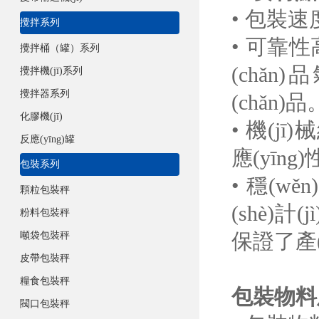
• 包裝速
攪拌系列
• 可靠性
攪拌桶（罐）系列
(chǎn)
攪拌機(jī)系列
攪拌器系列
(chǎn)品
化膠機(jī)
• 機(jī
反應(yīng)罐
應(yīng
包裝系列
• 穩(wě
顆粒包裝秤
(shè)計
粉料包裝秤
保證了產(c
噸袋包裝秤
皮帶包裝秤
糧食包裝秤
包裝物料
閥口包裝秤