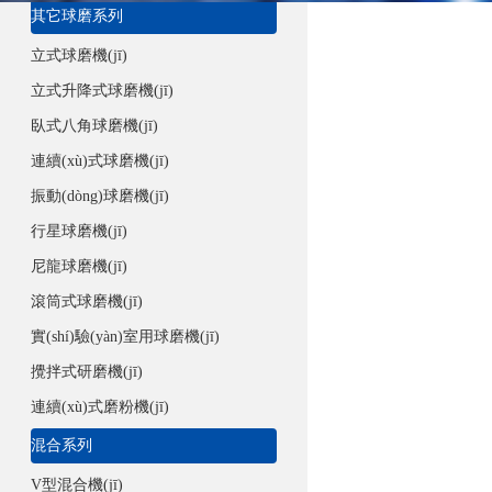
其它球磨系列
立式球磨機(jī)
立式升降式球磨機(jī)
臥式八角球磨機(jī)
連續(xù)式球磨機(jī)
振動(dòng)球磨機(jī)
行星球磨機(jī)
尼龍球磨機(jī)
滾筒式球磨機(jī)
實(shí)驗(yàn)室用球磨機(jī)
攪拌式研磨機(jī)
連續(xù)式磨粉機(jī)
混合系列
V型混合機(jī)