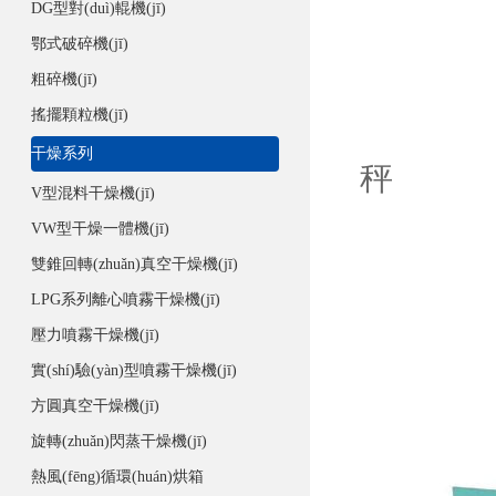
DG型對(duì)輥機(jī)
鄂式破碎機(jī)
粗碎機(jī)
搖擺顆粒機(jī)
干燥系列
秤
V型混料干燥機(jī)
VW型干燥一體機(jī)
雙錐回轉(zhuǎn)真空干燥機(jī)
LPG系列離心噴霧干燥機(jī)
壓力噴霧干燥機(jī)
實(shí)驗(yàn)型噴霧干燥機(jī)
方圓真空干燥機(jī)
旋轉(zhuǎn)閃蒸干燥機(jī)
熱風(fēng)循環(huán)烘箱