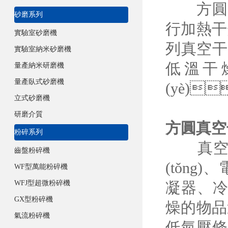
方圓系列
砂磨系列
行加熱干燥
實驗室砂磨機
列真空干
實驗室納米砂磨機
低溫干燥
量產納米研磨機
量產臥式砂磨機
(yè)
立式砂磨機
研磨介質
方圓真空
粉碎系列
真空干燥機
齒盤粉碎機
(tǒng
WF型萬能粉碎機
WFJ型超微粉碎機
凝器
GX型粉碎機
燥的物品送
氣流粉碎機
低氣壓條