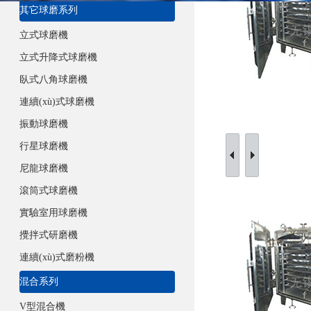
其它球磨系列
立式球磨機
立式升降式球磨機
臥式八角球磨機
連續(xù)式球磨機
振動球磨機
行星球磨機
尼龍球磨機
滾筒式球磨機
實驗室用球磨機
攪拌式研磨機
連續(xù)式磨粉機
混合系列
V型混合機