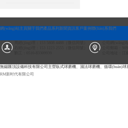
網(wǎng)站主頁
關于我們
產品系列
新聞資訊
客戶案例
聯(lián)系我們
周經(jīng)理：153 5808 4488（微信同號）
公司網(wǎng)址
石經(jīng)理：153 1223 2555（微信同號）
公司郵箱：90993
劉工：0510-83309939
公司地址：江蘇
無錫匯頂設備科技有限公司主營臥式球磨機、濕法球磨機、循環(huán
RM新时代有限公司