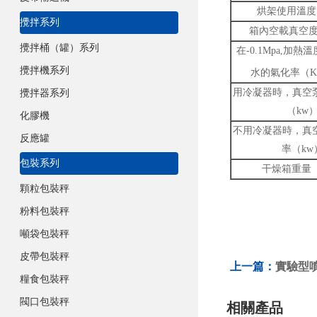
烘架使用溫度
攪拌系列
箱內空載真空度
攪拌桶（罐）系列
在-0.1Mpa,加熱溫度11
攪拌機系列
水的氣化率（Kg
用冷凝器時，真空泵
攪拌器系列
（kw
化膠機
不用冷凝器時，真空
反應罐
率（kw
包裝系列
干燥箱重量（
顆粒包裝秤
粉料包裝秤
噸袋包裝秤
皮帶包裝秤
上一篇：
實驗型
糧食包裝秤
閥口包裝秤
相關產品