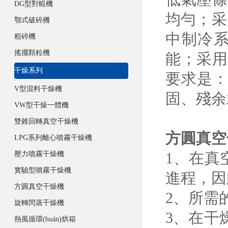
DG型對輥機
均勻；采用真
鄂式破碎機
中制冷系統(
粗碎機
搖擺顆粒機
能；采用
干燥系列
要求是：生
V型混料干燥機
固、殘
VW型干燥一體機
雙錐回轉真空干燥機
方圓真空
LPG系列離心噴霧干燥機
1
壓力噴霧干燥機
實驗型噴霧干燥機
進程，因此
方圓真空干燥機
2、所
旋轉閃蒸干燥機
3
熱風循環(huán)烘箱