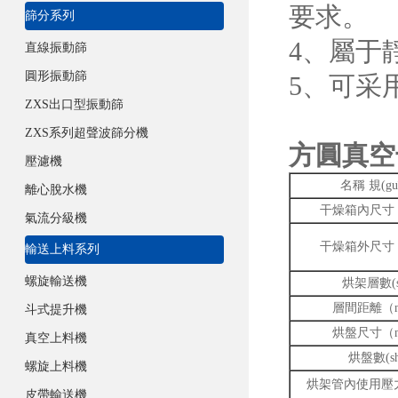
要求。
篩分系列
4
直線振動篩
圓形振動篩
5、可
ZXS出口型振動篩
ZXS系列超聲波篩分機
方圓真空
壓濾機
名稱 規(gu
離心脫水機
干燥箱內尺寸
氣流分級機
干燥箱外尺寸
輸送上料系列
螺旋輸送機
烘架層數(s
層間距離（
斗式提升機
烘盤尺寸（
真空上料機
烘盤數(sh
螺旋上料機
烘架管內使用壓力
皮帶輸送機